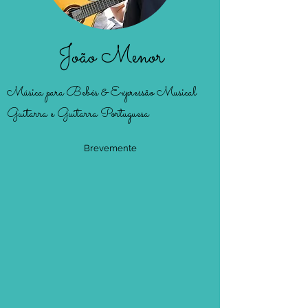
João Menor
Música para Bebés & Expressão Musical
Guitarra e Guitarra Portuguesa
Brevemente