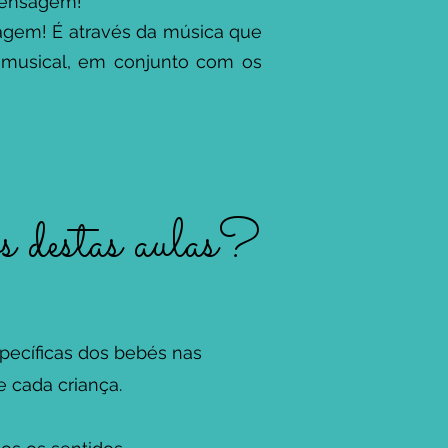
mensagem!
agem! É através da música que
 musical, em conjunto com os
os destas aulas?
pecíficas dos bebés nas
e cada criança.