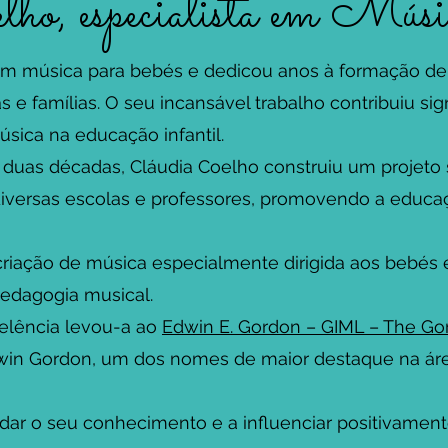
ho, especialista em Músic
 em música para bebés e dedicou anos à formação de
e famílias. O seu incansável trabalho contribuiu sig
sica na educação infantil.
uas décadas, Cláudia Coelho construiu um projeto s
iversas escolas e professores, promovendo a educa
 criação de música especialmente dirigida aos bebé
edagogia musical.
elência levou-a ao
Edwin E. Gordon – GIML – The Gor
dwin Gordon, um dos nomes de maior destaque na á
dar o seu conhecimento e a influenciar positivamen