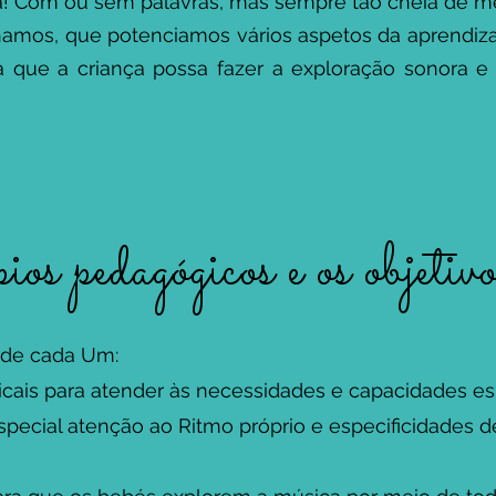
ta! Com ou sem palavras, mas sempre tão cheia de 
namos, que potenciamos vários aspetos da aprendiz
 que a criança possa fazer a exploração sonora e
ios pedagógicos e os objetiv
o de cada Um:
ais para atender às necessidades e capacidades es
especial atenção ao Ritmo próprio e especificidades d