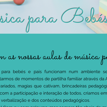
ca para Bebés
as nossas aulas de música pa
 para bebés e pais funcionam num ambiente seg
armos de momentos de partilha familiar através da A
variados, magias que cativam, brincadeiras pedagóg
 com a participação e interação de todos, criamos 
 verbalização e dos conteúdos pedagógicos.