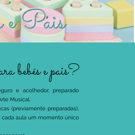
 e Pais
ra bebés e pais?
uro e acolhedor, preparado
rte Musical.
icas (previamente preparadas),
em cada aula um momento único