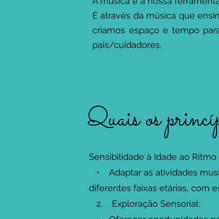
A música é a nossa ferramen
É através da música que ensi
criamos espaço e tempo para
pais/cuidadores.
Quais os princíp
Sensibilidade à Idade ao Ritm
• Adaptar as atividades music
diferentes faixas etárias, com 
2. Exploração Sensorial: