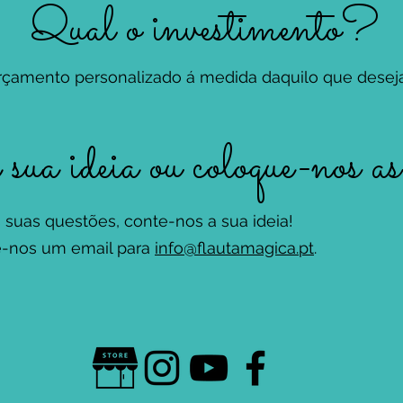
Qual o investimento?
rçamento personalizado á medida daquilo que desej
ua ideia ou coloque-nos as 
suas questões, conte-nos a sua ideia!
e-nos um email para
info@flautamagica.pt
.