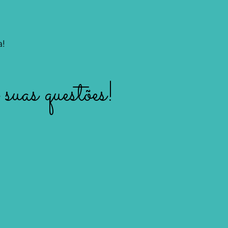
a!
suas questões!