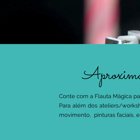
Aproxima-s
Conte com a Flauta Mágica par
Para além dos ateliers/works
movimento, pinturas faciais, e