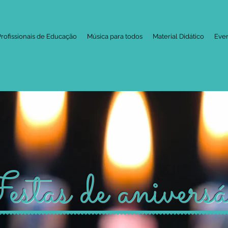
Profissionais de Educação
Música para todos
Material Didático
Eve
stas de aniversá